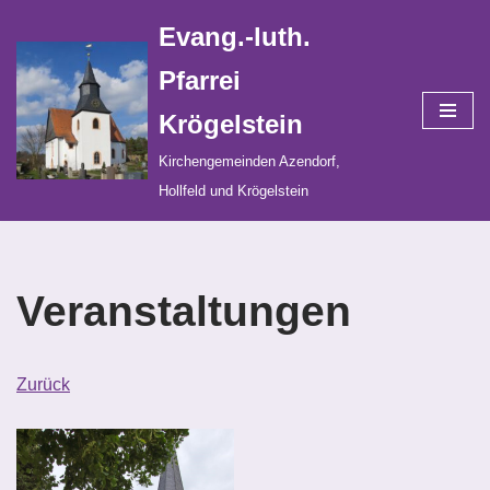
Evang.-luth.
Zum
Pfarrei
Inhalt
Krögelstein
springen
Kirchengemeinden Azendorf,
Hollfeld und Krögelstein
Veranstaltungen
Zurück