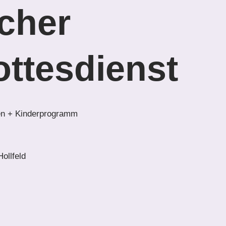
cher
ottesdienst
hen + Kinderprogramm
ollfeld