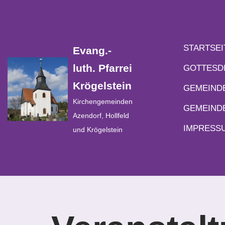
Zum
Inhalt
STARTSEI
Evang.-
springen
luth. Pfarrei
GOTTESD
Krögelstein
GEMEIND
Kirchengemeinden
GEMEIND
Azendorf, Hollfeld
IMPRESS
und Krögelstein