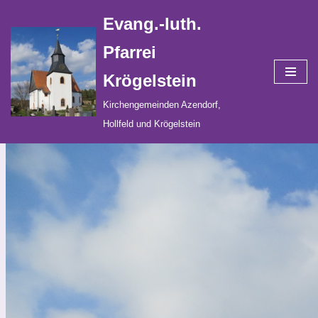
Evang.-luth.
Zum
Pfarrei
Inhalt
Krögelstein
springen
Kirchengemeinden Azendorf,
Hollfeld und Krögelstein