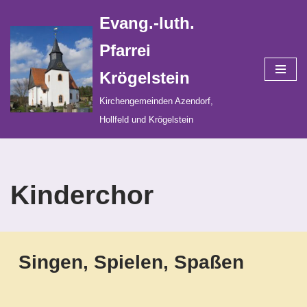
Evang.-luth.
Zum
Pfarrei
Inhalt
Krögelstein
springen
Kirchengemeinden Azendorf,
Hollfeld und Krögelstein
Kinderchor
Singen, Spielen, Spaßen