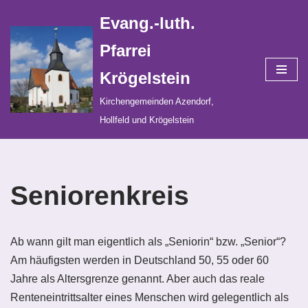
Evang.-luth.
Zum
Pfarrei
Inhalt
Krögelstein
springen
Kirchengemeinden Azendorf,
Hollfeld und Krögelstein
Seniorenkreis
Ab wann gilt man eigentlich als „Seniorin“ bzw. „Senior“?
Am häufigsten werden in Deutschland 50, 55 oder 60
Jahre als Altersgrenze genannt. Aber auch das reale
Renteneintrittsalter eines Menschen wird gelegentlich als