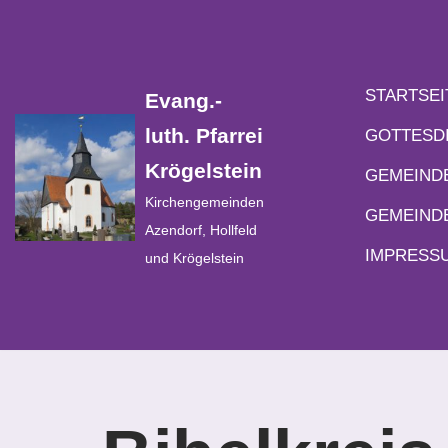
Zum
Inhalt
STARTSEI
Evang.-
springen
luth. Pfarrei
GOTTESD
Krögelstein
GEMEIND
Kirchengemeinden
GEMEIND
Azendorf, Hollfeld
IMPRESS
und Krögelstein