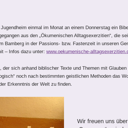
n im Jugendheim einmal im Monat an einem Donnerstag ein Bib
rgegangen aus den „Ökumenischen Alltagsexerzitien“, die se
um Bamberg in der Passions- bzw. Fastenzeit in unseren G
it – Infos dazu unter:
www.oekumenische-alltagsexerzitien.
s, der sich anhand biblischer Texte und Themen mit Glauben
logisch“ noch nach bestimmten geistlichen Methoden das W
er Erkenntnis der Welt zu finden.
Wir freuen uns über