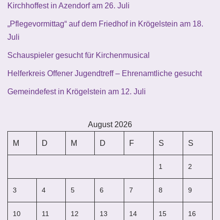
Kirchhoffest in Azendorf am 26. Juli
„Pflegevormittag“ auf dem Friedhof in Krögelstein am 18.
Juli
Schauspieler gesucht für Kirchenmusical
Helferkreis Offener Jugendtreff – Ehrenamtliche gesucht
Gemeindefest in Krögelstein am 12. Juli
August 2026
M
D
M
D
F
S
S
1
2
3
4
5
6
7
8
9
10
11
12
13
14
15
16