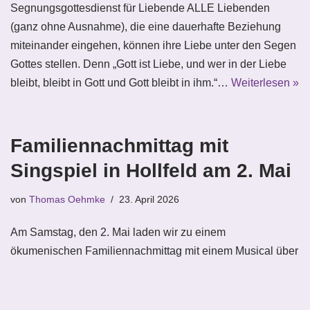
Segnungsgottesdienst für Liebende ALLE Liebenden
(ganz ohne Ausnahme), die eine dauerhafte Beziehung
miteinander eingehen, können ihre Liebe unter den Segen
Gottes stellen. Denn „Gott ist Liebe, und wer in der Liebe
bleibt, bleibt in Gott und Gott bleibt in ihm.“…
Weiterlesen »
Familiennachmittag mit
Singspiel in Hollfeld am 2. Mai
von
Thomas Oehmke
23. April 2026
Am Samstag, den 2. Mai laden wir zu einem
ökumenischen Familiennachmittag mit einem Musical über
Franz von Assisi. Neben Kinderbelustigung und
Kaffeetrinken werden die Kleinen und Großen
mitgenommen auf eine Reise der beiden Holzwürmer