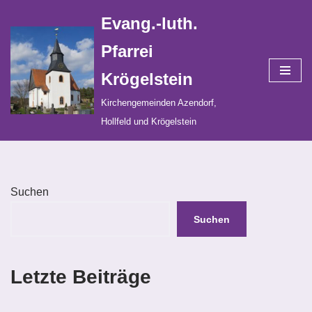
Evang.-luth.
Zum
Pfarrei
Inhalt
Krögelstein
springen
Kirchengemeinden Azendorf,
Hollfeld und Krögelstein
Suchen
Suchen
Letzte Beiträge