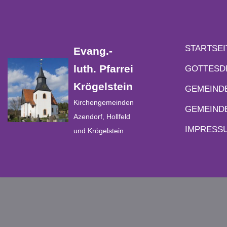
Zum
Inhalt
STARTSEI
Evang.-
springen
luth. Pfarrei
GOTTESD
Krögelstein
GEMEIND
Kirchengemeinden
GEMEIND
Azendorf, Hollfeld
IMPRESS
und Krögelstein