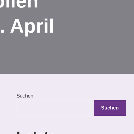
llen
 April
Suchen
Suchen